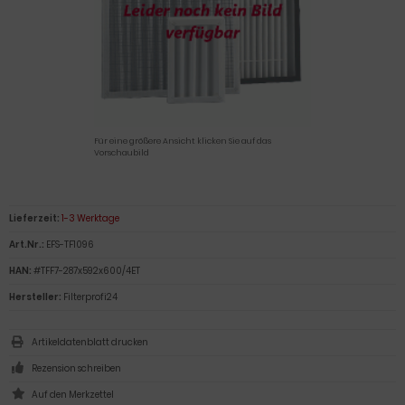
Für eine größere Ansicht klicken Sie auf das
Vorschaubild
Lieferzeit:
1-3 Werktage
Art.Nr.:
EFS-TF1096
HAN:
#TFF7-287x592x600/4ET
Hersteller:
Filterprofi24
Artikeldatenblatt drucken
Rezension schreiben