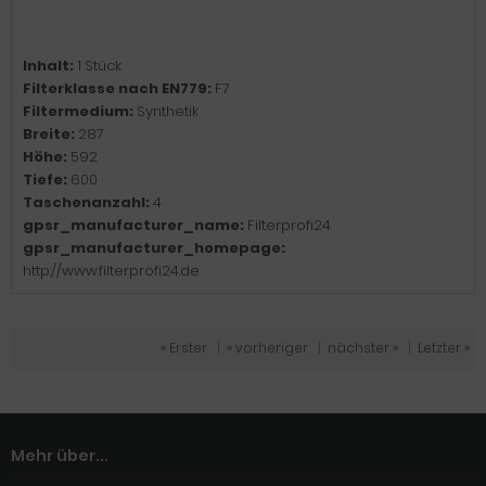
Inhalt:
1 Stück
Filterklasse nach EN779:
F7
Filtermedium:
Synthetik
Breite:
287
Höhe:
592
Tiefe:
600
Taschenanzahl:
4
gpsr_manufacturer_name:
Filterprofi24
gpsr_manufacturer_homepage:
http://www.filterprofi24.de
« Erster
|
« vorheriger
|
nächster »
|
Letzter »
Mehr über...