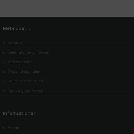
Mehr über...
Unsere AGB
Liefer- und Versandkosten
Widerrufsrecht
Wiederrufsformular
Online-Streitbeilegung
Nennung von Marken
Informationen
Kontakt