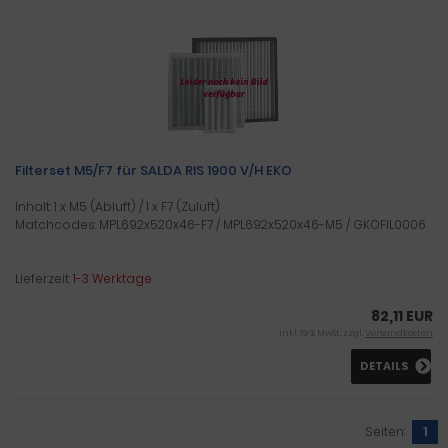
Filterset M5/F7 für SALDA RIS 1900 V/H EKO
Inhalt: 1 x M5 (Abluft) / 1 x F7 (Zuluft)
Matchcodes: MPL692x520x46-F7 / MPL692x520x46-M5 / GKOFIL0006
Lieferzeit:
1-3 Werktage
82,11 EUR
inkl. 19 % MwSt. zzgl.
Versandkosten
DETAILS
Seiten:
1