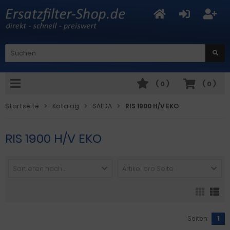
(
0
)
(
0
)
Startseite
Katalog
SALDA
RIS 1900 H/V EKO
RIS 1900 H/V EKO
Sortieren nach ...
Artikel pro Seite
Seiten:
1