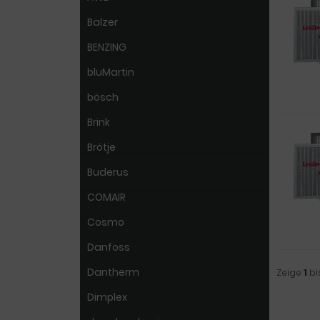
Balzer
BENZING
bluMartin
bösch
Brink
Brötje
Buderus
COMAIR
Cosmo
Danfoss
Dantherm
Zeige
1
bi
Dimplex