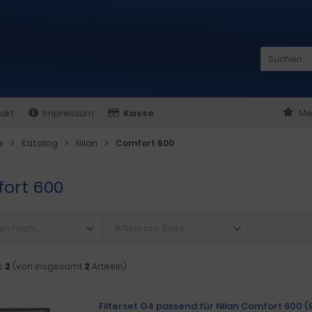
akt
Impressum
Kasse
Me
e
Katalog
Nilan
Comfort 600
ort 600
n nach ...
Artikel pro Seite
s
2
(von insgesamt
2
Artikeln)
Filterset G4 passend für Nilan Comfort 600 (