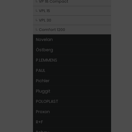
VP 18 Compact
VPL 15
VPL 30
Comfort 1200
Novelan
Östberg
P.LEMMENS
PAUL
Pichler
Pluggit
POLOPLAST
Proxon
R+F