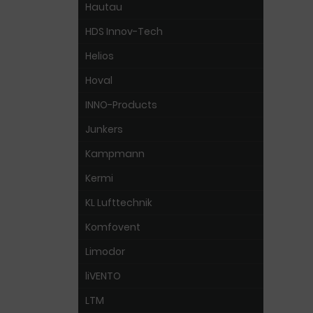
Hautau
HDS Innov-Tech
Helios
Hoval
INNO-Products
Junkers
Kampmann
Kermi
KL Lufttechnik
Komfovent
Limodor
liVENTO
LTM