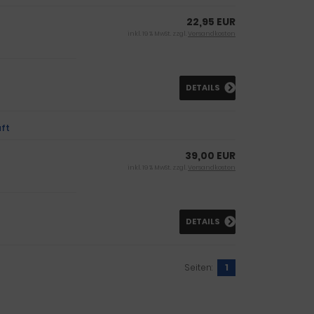
22,95 EUR
inkl. 19 % MwSt. zzgl.
Versandkosten
DETAILS
uft
39,00 EUR
inkl. 19 % MwSt. zzgl.
Versandkosten
DETAILS
Seiten:
1