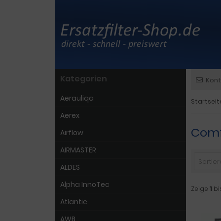
Kategorien
Kont
Aerauliqa
Startseit
Aerex
Comf
Airflow
AIRMASTER
Sortiere
ALDES
Alpha InnoTec
Zeige
1
bi
Atlantic
AWB