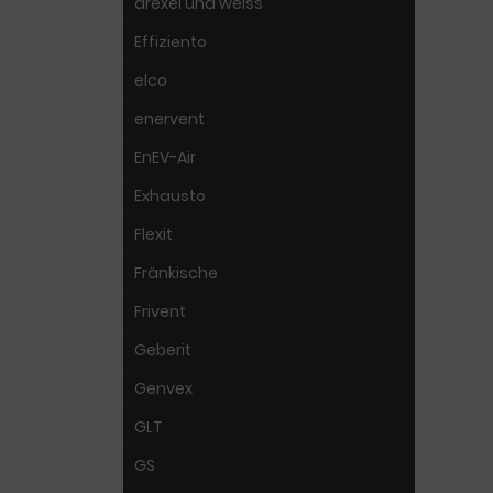
drexel und weiss
Effiziento
elco
enervent
EnEV-Air
Exhausto
Flexit
Fränkische
Frivent
Geberit
Genvex
GLT
GS