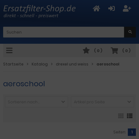
(
0
)
(
0
)
Startseite
Katalog
drexel und weiss
aeroschool
aeroschool
Sortieren nach ...
Artikel pro Seite
Seiten:
1