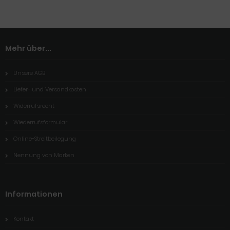
Mehr über...
Unsere AGB
Liefer- und Versandkosten
Widerrufsrecht
Wiederrufsformular
Online-Streitbeilegung
Nennung von Marken
Informationen
Kontakt