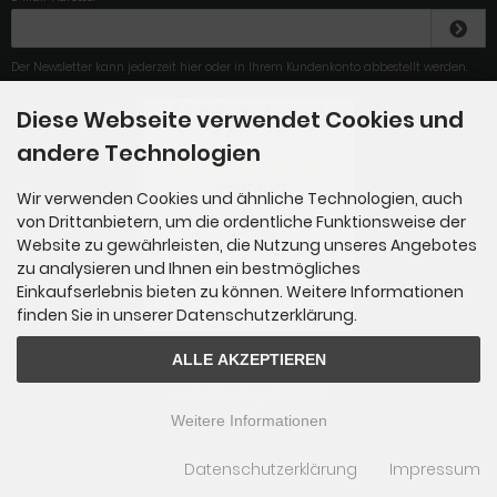
Der Newsletter kann jederzeit hier oder in Ihrem Kundenkonto abbestellt werden.
Diese Webseite verwendet Cookies und
4.79
/
5
.00
andere Technologien
Sehr gut
Wir verwenden Cookies und ähnliche Technologien, auch
von Drittanbietern, um die ordentliche Funktionsweise der
Sehr schneller Versand.
Immer wieder gerne.
Website zu gewährleisten, die Nutzung unseres Angebotes
zu analysieren und Ihnen ein bestmögliches
Einkaufserlebnis bieten zu können. Weitere Informationen
Gesamt: 284
finden Sie in unserer Datenschutzerklärung.
ALLE AKZEPTIEREN
ersatzfilter-shop.de © 2026
Weitere Informationen
Datenschutzerklärung
Impressum