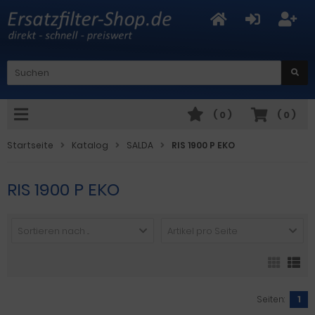
(
0
)
(
0
)
Startseite
Katalog
SALDA
RIS 1900 P EKO
RIS 1900 P EKO
Sortieren nach ...
Artikel pro Seite
Seiten:
1