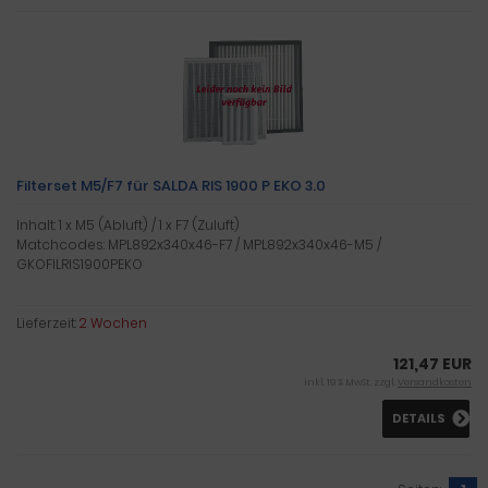
Filterset M5/F7 für SALDA RIS 1900 P EKO 3.0
Inhalt: 1 x M5 (Abluft) / 1 x F7 (Zuluft)
Matchcodes: MPL892x340x46-F7 / MPL892x340x46-M5 /
GKOFILRIS1900PEKO
Lieferzeit:
2 Wochen
121,47 EUR
inkl. 19 % MwSt. zzgl.
Versandkosten
DETAILS