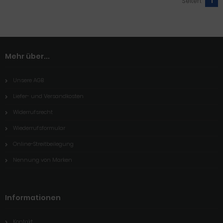
Seiten:
1
Mehr über...
Unsere AGB
Liefer- und Versandkosten
Widerrufsrecht
Wiederrufsformular
Online-Streitbeilegung
Nennung von Marken
Informationen
Kontakt