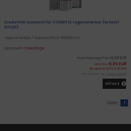
Ersatzfilter passend für COSMO EL regenerierbar (ersetzt
ELFCEL)
regenerierbar / auswaschbar 191x166mm
Lieferzeit:
1-3 Werktage
12,95 EUR
Unser bisheriger Preis
9,95 EUR
Jetzt nur
Sie sparen 23% / 3,00 EUR
inkl. 19 % MwSt. zzgl.
Versandkosten
DETAILS
Seiten:
1