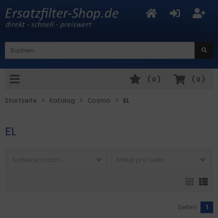
(
0
)
(
0
)
Startseite
Katalog
Cosmo
EL
EL
Sortieren nach ...
Artikel pro Seite
Seiten:
1