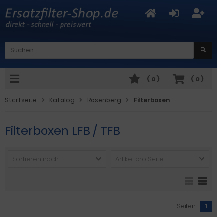
(
0
)
(
0
)
Startseite
Katalog
Rosenberg
Filterboxen
Filterboxen LFB / TFB
Sortieren nach ...
Artikel pro Seite
Seiten:
1