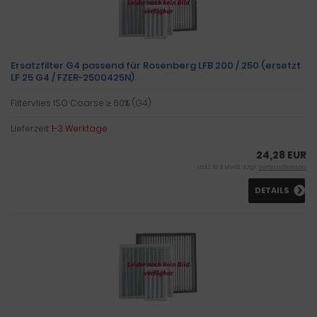
Ersatzfilter G4 passend für Rosenberg LFB 200 / 250 (ersetzt
LF 25 G4 / FZER-2500425N)
Filtervlies ISO Coarse ≥ 60% (G4)
Lieferzeit:
1-3 Werktage
24,28 EUR
inkl. 19 % MwSt. zzgl.
Versandkosten
DETAILS