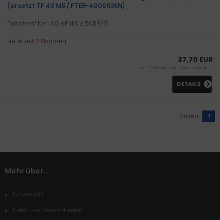
(ersetzt TF 40 M5 / FTER-4000536N)
Taschenfilter ISO ePM10 ≥ 50% (F7)
Lieferzeit:
2 Wochen
37,70 EUR
inkl. 19 % MwSt. zzgl.
Versandkosten
DETAILS
Seiten:
1
Mehr über...
Unsere AGB
Liefer- und Versandkosten