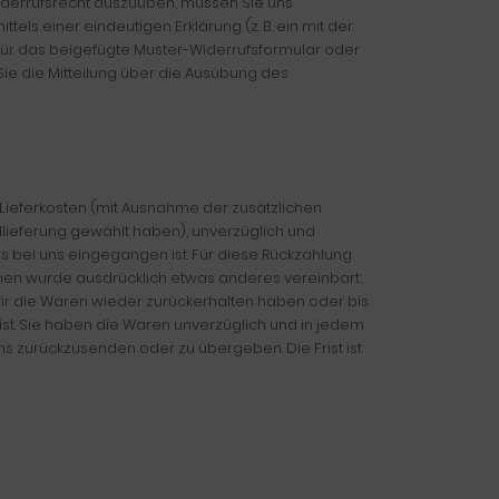
 Widerrufsrecht auszuüben, müssen Sie uns
ttels einer eindeutigen Erklärung (z. B. ein mit der
dafür das beigefügte Muster-Widerrufsformular oder
Sie die Mitteilung über die Ausübung des
r Lieferkosten (mit Ausnahme der zusätzlichen
dlieferung gewählt haben), unverzüglich und
s bei uns eingegangen ist. Für diese Rückzahlung
Ihnen wurde ausdrücklich etwas anderes vereinbart;
wir die Waren wieder zurückerhalten haben oder bis
st. Sie haben die Waren unverzüglich und in jedem
s zurückzusenden oder zu übergeben. Die Frist ist