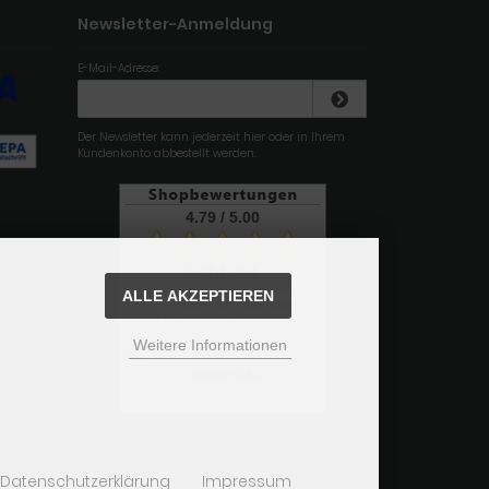
Newsletter-Anmeldung
E-Mail-Adresse:
Der Newsletter kann jederzeit hier oder in Ihrem
Kundenkonto abbestellt werden.
4.79
/
5
.00
Sehr gut
ALLE AKZEPTIEREN
Schnelle Lieferung, Super
Preis, Gute Ware
Weitere Informationen
Gesamt: 284
Datenschutzerklärung
Impressum