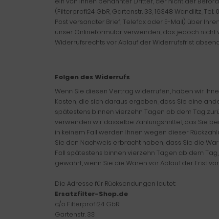
ein von Ihnen benannter Dritter, der nicht der Befö
(Filterprofi24 GbR, Gartenstr. 33, 16348 Wandlitz, Tel
Post versandter Brief, Telefax oder E-Mail) über Ih
unser Onlineformular verwenden, das jedoch nicht vo
Widerrufsrechts vor Ablauf der Widerrufsfrist absen
Folgen des Widerrufs
Wenn Sie diesen Vertrag widerrufen, haben wir Ihnen
Kosten, die sich daraus ergeben, dass Sie eine and
spätestens binnen vierzehn Tagen ab dem Tag zurück
verwenden wir dasselbe Zahlungsmittel, das Sie bei
in keinem Fall werden Ihnen wegen dieser Rückzahlu
Sie den Nachweis erbracht haben, dass Sie die War
Fall spätestens binnen vierzehn Tagen ab dem Tag, 
gewahrt, wenn Sie die Waren vor Ablauf der Frist v
Die Adresse für Rücksendungen lautet:
Ersatzfilter-Shop.de
c/o Filterprofi24 GbR
Gartenstr. 33