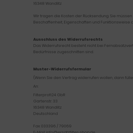
16348 Wandlitz
Wir tragen die Kosten der Rücksendung. Sie müssen 
Beschaffenheit, Eigenschaften und Funktionsweise 
Ausschluss des Widerrufsrechts
Das Widerrufsrecht besteht nicht bei Fernabsatzver
Bedürfnisse zugeschnitten sind.
Muster-Widerrufsformular
(Wenn Sie den Vertrag widerrufen wollen, dann fülle
An:
Filterprofi24 GbR
Gartenstr. 33
16348 Wandlitz
Deutschland
Fax: 033396 / 79069
E-Mail: info@ersatzfilter-shop.de