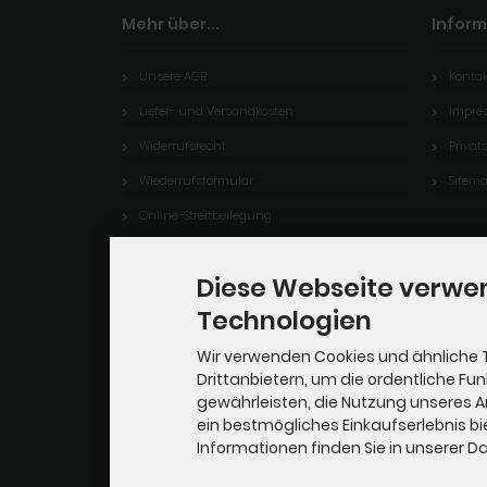
Mehr über...
Infor
Unsere AGB
Kontak
Liefer- und Versandkosten
Impre
Widerrufsrecht
Priva
Wiederrufsformular
Sitem
Online-Streitbeilegung
Nennung von Marken
Diese Webseite verwe
Technologien
Wir verwenden Cookies und ähnliche 
Drittanbietern, um die ordentliche Fu
gewährleisten, die Nutzung unseres 
ein bestmögliches Einkaufserlebnis bi
Informationen finden Sie in unserer 