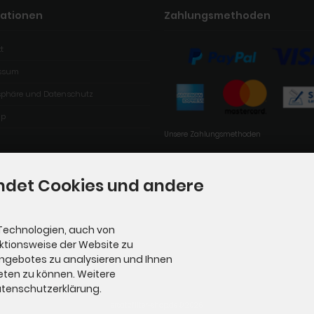
mationen
Zahlungsmethoden
t
ssum
tsphäre und Datenschutz
ap
Unsere Zahlungsmethoden
ndet Cookies und andere
Technologien, auch von
nktionsweise der Website zu
Angebotes zu analysieren und Ihnen
eten zu können. Weitere
Datenschutzerklärung.
ersatzfilter-shop.de © 2026