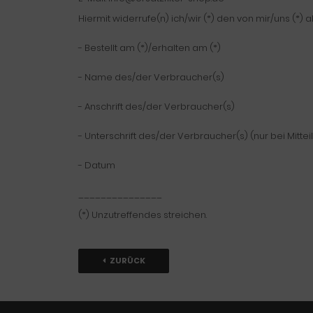
Hiermit widerrufe(n) ich/wir (*) den von mir/uns (*
- Bestellt am (*)/erhalten am (*)
- Name des/der Verbraucher(s)
- Anschrift des/der Verbraucher(s)
- Unterschrift des/der Verbraucher(s) (nur bei Mittei
- Datum
_______________
(*) Unzutreffendes streichen.
ZURÜCK