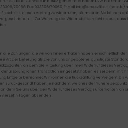
rderer ist, die letzte Ware in Besitz genommen haben bzw. hat. Um Ihr
.: 033396/79068, Fax: 033396/79069, E-Mail: info@ersatzfilter-shop.de) mi
ren Entschluss, diesen Vertrag zu widerrufen, informieren. Sie können 
rgeschrieben ist. Zur Wahrung der Widerrufsfrist reicht es aus, dass 
den.
 alle Zahlungen, die wir von Ihnen erhalten haben, einschließlich de
ere Art der Lieferung als die von uns angebotene, günstigste Standar
zuzahlen, an dem die Mitteilung über Ihren Widerruf dieses Vertrag
 der ursprünglichen Transaktion eingesetzt haben, es sei denn, mit 
ng Entgelte berechnet. Wir können die Rückzahlung verweigern, bis 
en zurückgesandt haben, je nachdem, welches der frühere Zeitpunkt i
an dem Sie uns über den Widerruf dieses Vertrags unterrichten, an un
on vierzehn Tagen absenden.