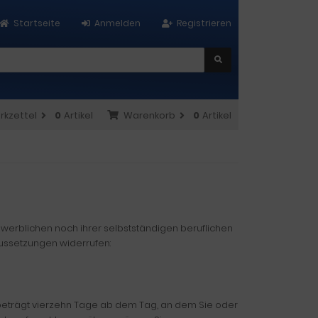
Startseite
Anmelden
Registrieren
rkzettel
0
Artikel
Warenkorb
0
Artikel
ewerblichen noch ihrer selbstständigen beruflichen
aussetzungen widerrufen:
 beträgt vierzehn Tage ab dem Tag, an dem Sie oder