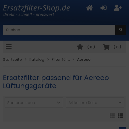
(
0
)
(
0
)
Startseite
Katalog
Filter für ...
Aereco
Ersatzfilter passend für Aereco
Lüftungsgeräte
Sortieren nach ...
Artikel pro Seite