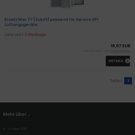
Ersatzfilter F7 (Zuluft) passend für Aereco XP1
Lüftungsgeräte
Lieferzeit:
1-3 Werktage
19,97 EUR
inkl. 19 % MwSt. zzgl.
Versandkosten
DETAILS
Seiten:
1
Mehr über...
Unsere AGB