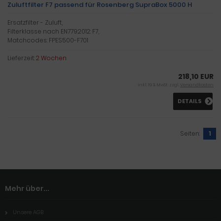
Zuluftfilter F7 passend für Rosenberg SupraBox 5000 H
Ersatzfilter - Zuluft,
Filterklasse nach EN779:2012: F7,
Matchcodes: FPES500-F701
Lieferzeit:
2 Wochen
218,10 EUR
inkl. 19 % MwSt. zzgl.
Versandkosten
DETAILS
Seiten:
1
Mehr über...
Unsere AGB