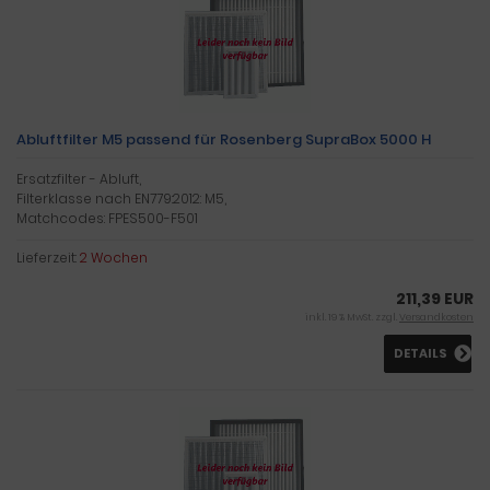
Abluftfilter M5 passend für Rosenberg SupraBox 5000 H
Ersatzfilter - Abluft,
Filterklasse nach EN779:2012: M5,
Matchcodes: FPES500-F501
Lieferzeit:
2 Wochen
211,39 EUR
inkl. 19 % MwSt. zzgl.
Versandkosten
DETAILS