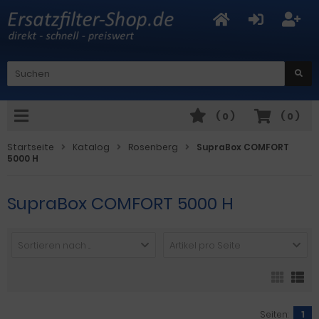
(
0
)
(
0
)
Startseite
Katalog
Rosenberg
SupraBox COMFORT
5000 H
SupraBox COMFORT 5000 H
Sortieren nach ...
Artikel pro Seite
Seiten:
1