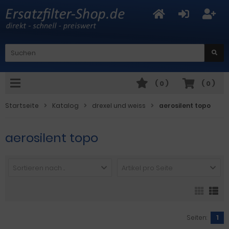
(
0
)
(
0
)
Startseite
Katalog
drexel und weiss
aerosilent topo
aerosilent topo
Sortieren nach ...
Artikel pro Seite
Seiten:
1