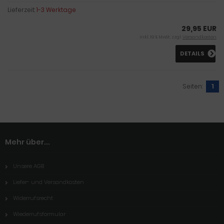
Lieferzeit:
1-3 Werktage
29,95 EUR
inkl. 19 % MwSt. zzgl.
Versandkosten
DETAILS
Seiten:
1
Mehr über...
Unsere AGB
Liefer- und Versandkosten
Widerrufsrecht
Wiederrufsformular