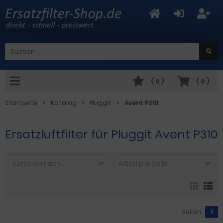
(
0
)
(
0
)
Startseite
Katalog
Pluggit
Avent P310
Ersatzluftfilter für Pluggit Avent P310
Sortieren nach ...
Artikel pro Seite
Seiten:
1