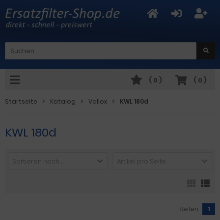
(
0
)
(
0
)
Startseite
Katalog
Vallox
KWL 180d
KWL 180d
Sortieren nach ...
Artikel pro Seite
Seiten:
1