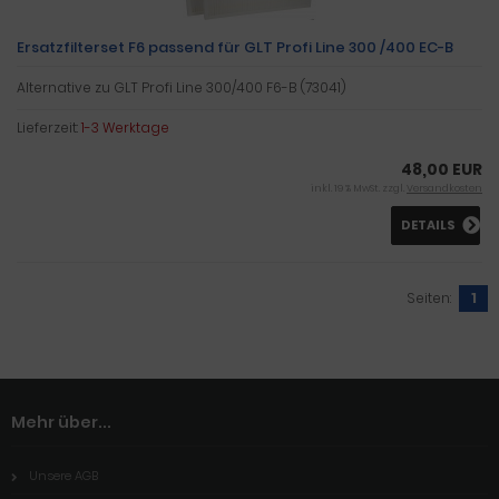
Ersatzfilterset F6 passend für GLT Profi Line 300 /400 EC-B
Alternative zu GLT Profi Line 300/400 F6-B (73041)
Lieferzeit:
1-3 Werktage
48,00 EUR
inkl. 19 % MwSt. zzgl.
Versandkosten
DETAILS
Seiten:
1
Mehr über...
Unsere AGB