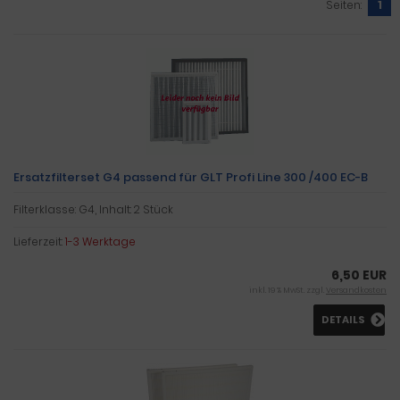
Seiten:
1
Ersatzfilterset G4 passend für GLT Profi Line 300 /400 EC-B
Filterklasse: G4, Inhalt: 2 Stück
Lieferzeit:
1-3 Werktage
6,50 EUR
inkl. 19 % MwSt. zzgl.
Versandkosten
DETAILS