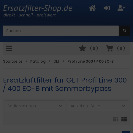
(
0
)
(
0
)
Startseite
Katalog
GLT
Profi Line 300 / 400 EC-B
Ersatzluftfilter für GLT Profi Line 300
/ 400 EC-B mit Sommerbypass
Sortieren nach ...
Artikel pro Seite