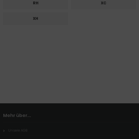
RH
XC
XH
Mehr über...
Unsere AGB