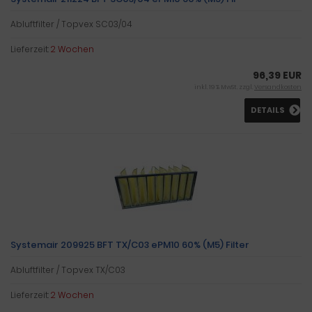
Abluftfilter / Topvex SC03/04
Lieferzeit:
2 Wochen
96,39 EUR
inkl. 19 % MwSt. zzgl.
Versandkosten
DETAILS
Systemair 209925 BFT TX/C03 ePM10 60% (M5) Filter
Abluftfilter / Topvex TX/C03
Lieferzeit:
2 Wochen