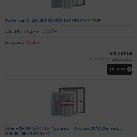
Systemair 211223 BFT SC03/04 ePM1 60% (F7) Filt
Zuluftfilter / Topvex SC03/04
Lieferzeit:
2 Wochen
108,29 EUR
inkl. 19 % MwSt. zzgl.
Versandkosten
DETAILS
Filter ePM1 60% (F7) für Systemair Topvex SX/C03 ersetzt
209915 / BFT SX/C03 F7