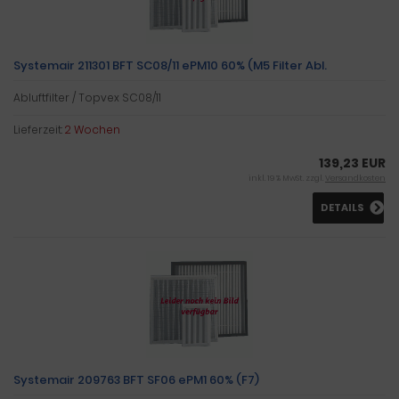
Systemair 211301 BFT SC08/11 ePM10 60% (M5 Filter Abl.
Abluftfilter / Topvex SC08/11
Lieferzeit:
2 Wochen
139,23 EUR
inkl. 19 % MwSt. zzgl.
Versandkosten
DETAILS
Systemair 209763 BFT SF06 ePM1 60% (F7)