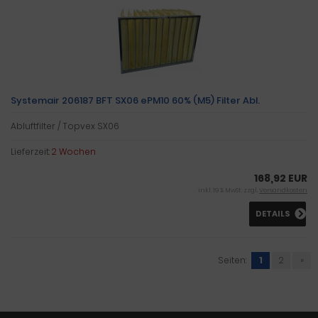
Systemair 206187 BFT SX06 ePM10 60% (M5) Filter Abl.
Abluftfilter / Topvex SX06
Lieferzeit:
2 Wochen
168,92 EUR
inkl. 19 % MwSt. zzgl.
Versandkosten
DETAILS
Seiten:
1
2
»