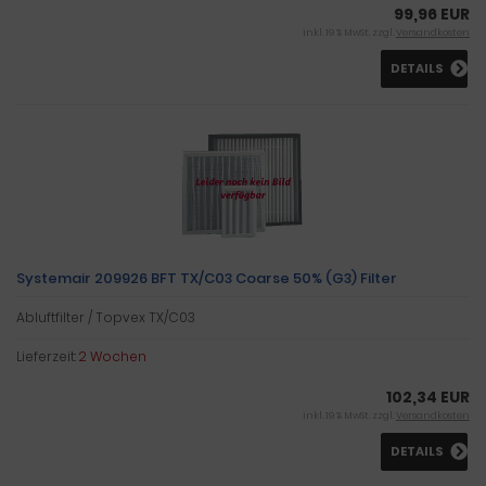
99,96 EUR
inkl. 19 % MwSt. zzgl.
Versandkosten
DETAILS
Systemair 209926 BFT TX/C03 Coarse 50% (G3) Filter
Abluftfilter / Topvex TX/C03
Lieferzeit:
2 Wochen
102,34 EUR
inkl. 19 % MwSt. zzgl.
Versandkosten
DETAILS