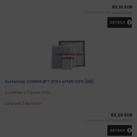
83,10 EUR
inkl. 19 % MwSt. zzgl.
Versandkosten
DETAILS
Systemair 209803 BFT SF04 ePM10 60% (M5)
Zuluftfilter / Topvex SF04
Lieferzeit:
2 Wochen
83,30 EUR
inkl. 19 % MwSt. zzgl.
Versandkosten
DETAILS