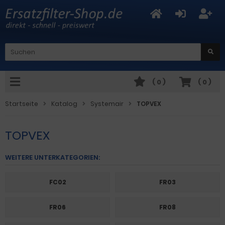
(
0
)
(
0
)
Startseite
Katalog
Systemair
TOPVEX
TOPVEX
WEITERE UNTERKATEGORIEN:
FC02
FR03
FR06
FR08