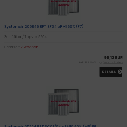
Systemair 209846 BFT SF04 ePM1 60% (F7)
Zuluftfilter / Topvex SF04
Lieferzeit:
2 Wochen
95,12 EUR
inkl. 19 % MwSt. zzgl.
Versandkosten
DETAILS
Systemair 211224 BFT SC03/04 ePM10 60% (M5) Fil