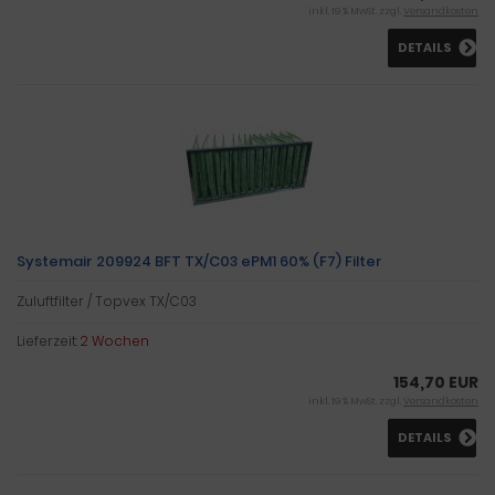
inkl. 19 % MwSt. zzgl.
Versandkosten
DETAILS
Systemair 209924 BFT TX/C03 ePM1 60% (F7) Filter
Zuluftfilter / Topvex TX/C03
Lieferzeit:
2 Wochen
154,70 EUR
inkl. 19 % MwSt. zzgl.
Versandkosten
DETAILS