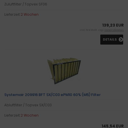
Zuluftfilter / Topvex SF06
Lieferzeit:
2 Wochen
139,23 EUR
inkl. 19 % MwSt. zzgl.
Versandkosten
DETAILS
Systemair 209916 BFT SX/C03 ePM10 60% (M5) Filter
Abluftfilter / Topvex SX/C03
Lieferzeit:
2 Wochen
145,54 EUR