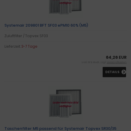
Systemair 209801 BFT SF03 ePM10 60% (M5)
Zuluftfilter / Topvex SF03
Lieferzeit:
3-7 Tage
64,26 EUR
inkl. 19 % MwSt. zzgl.
Versandkosten
DETAILS
Taschenfilter M5 passend für Systemair Topvex SR30/35