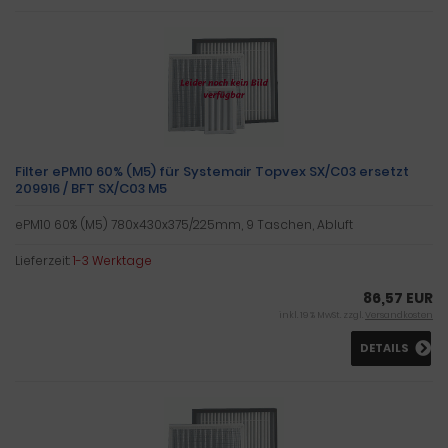
Filter ePM10 60% (M5) für Systemair Topvex SX/C03 ersetzt
209916 / BFT SX/C03 M5
ePM10 60% (M5) 780x430x375/225mm, 9 Taschen, Abluft
Lieferzeit:
1-3 Werktage
86,57 EUR
inkl. 19 % MwSt. zzgl.
Versandkosten
DETAILS