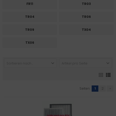
FR11
TR03
TR04
TR06
TR09
TX04
TX06
Sortieren nach ...
Artikel pro Seite
Seiten:
1
2
»