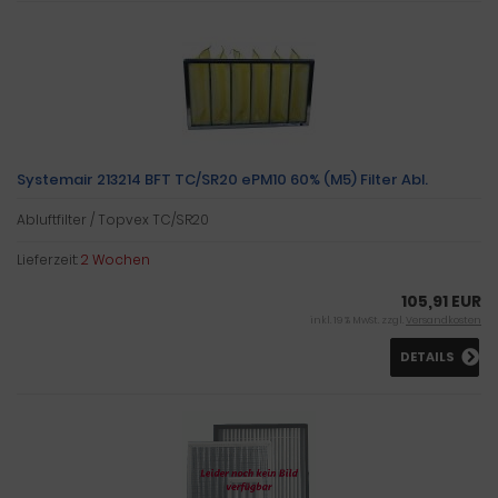
Systemair 213214 BFT TC/SR20 ePM10 60% (M5) Filter Abl.
Abluftfilter / Topvex TC/SR20
Lieferzeit:
2 Wochen
105,91 EUR
inkl. 19 % MwSt. zzgl.
Versandkosten
DETAILS