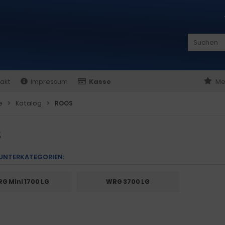
akt
Impressum
Kasse
Me
e
Katalog
ROOS
S
 UNTERKATEGORIEN:
G Mini 1700 LG
WRG 3700 LG