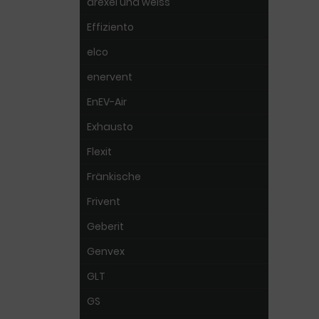
drexel und weiss
Effiziento
elco
enervent
EnEV-Air
Exhausto
Flexit
Fränkische
Frivent
Geberit
Genvex
GLT
GS