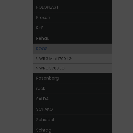
POLOPLAST
Proxon
R+F
Rehau
ROOS
WRG Mini 1700 LG
WRG 3700 LG
Rosenberg
ruck
SALDA
SCHAKO
Schiedel
Schrag