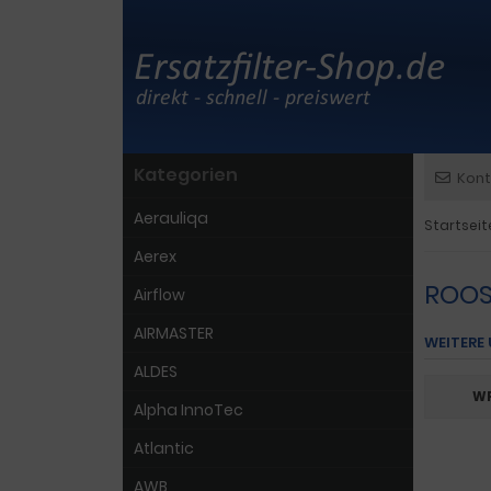
Kategorien
Kont
Aerauliqa
Startseit
Aerex
ROO
Airflow
AIRMASTER
WEITERE
ALDES
WR
Alpha InnoTec
Atlantic
AWB