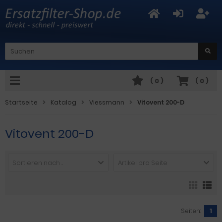
(
0
)
(
0
)
Startseite
Katalog
Viessmann
Vitovent 200-D
Vitovent 200-D
Sortieren nach ...
Artikel pro Seite
Seiten:
1