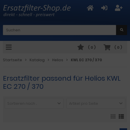
(
0
)
(
0
)
Startseite
Katalog
Helios
KWL EC 270 / 370
Ersatzfilter passend für Helios KWL
EC 270 / 370
Sortieren nach ...
Artikel pro Seite