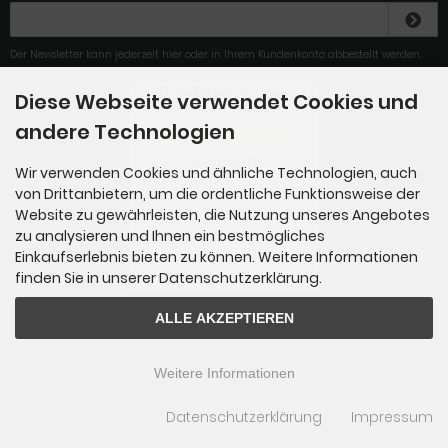
Der Newsletter kann jederzeit hier oder in Ihrem Kundenkonto abbestellt werden.
Diese Webseite verwendet Cookies und
4.79
/
5
.00
andere Technologien
Sehr gut
Wir verwenden Cookies und ähnliche Technologien, auch
von Drittanbietern, um die ordentliche Funktionsweise der
alles ok.
Website zu gewährleisten, die Nutzung unseres Angebotes
zu analysieren und Ihnen ein bestmögliches
Einkaufserlebnis bieten zu können. Weitere Informationen
Gesamt: 284
finden Sie in unserer Datenschutzerklärung.
ALLE AKZEPTIEREN
ersatzfilter-shop.de © 2026
Weitere Informationen
Datenschutzerklärung
Impressum