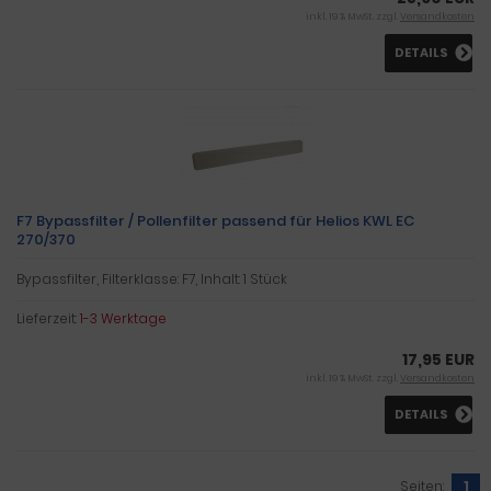
inkl. 19 % MwSt. zzgl.
Versandkosten
DETAILS
F7 Bypassfilter / Pollenfilter passend für Helios KWL EC
270/370
Bypassfilter, Filterklasse: F7, Inhalt: 1 Stück
Lieferzeit:
1-3 Werktage
17,95 EUR
inkl. 19 % MwSt. zzgl.
Versandkosten
DETAILS
Seiten:
1