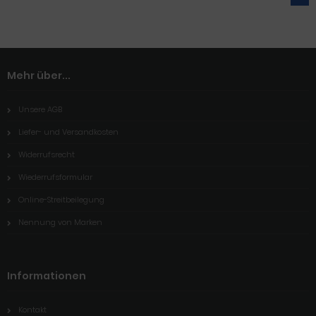
Mehr über...
Unsere AGB
Liefer- und Versandkosten
Widerrufsrecht
Wiederrufsformular
Online-Streitbeilegung
Nennung von Marken
Informationen
Kontakt