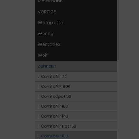
Viessmann
VORTICE
Waterkotte
Wernig
Westaflex
Wolf
Zehnder
ComfoAir 70
ComfoAIR 800
ComfoSpot 50
ComfoAir 100
ComfoAir 140
ComfoAir flat 150
ComfoAir 150