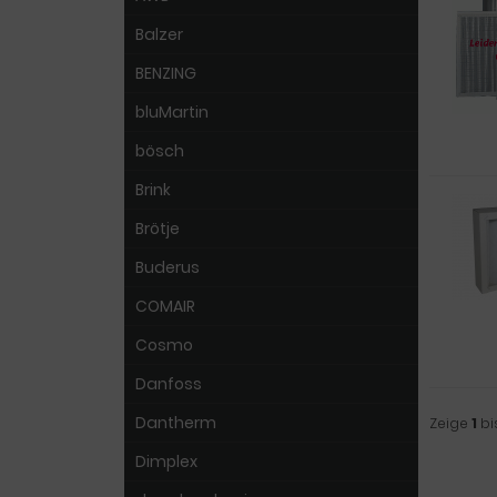
Balzer
BENZING
bluMartin
bösch
Brink
Brötje
Buderus
COMAIR
Cosmo
Danfoss
Dantherm
Zeige
1
bi
Dimplex