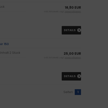
tück
16,80 EUR
inkl. 19 % MwSt. zzgl.
Versandkosten
DETAILS
ir 150
 Inhalt: 2 Stück
25,00 EUR
inkl. 19 % MwSt. zzgl.
Versandkosten
DETAILS
Seiten:
1