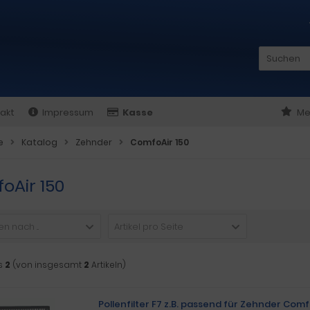
akt
Impressum
Kasse
Me
e
Katalog
Zehnder
ComfoAir 150
oAir 150
n nach ...
Artikel pro Seite
s
2
(von insgesamt
2
Artikeln)
Pollenfilter F7 z.B. passend für Zehnder Comf