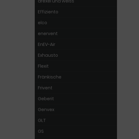
drexel und weiss
Effiziento
elco
enervent
EnEV-Air
Exhausto
Flexit
Fränkische
Frivent
Geberit
Genvex
GLT
GS