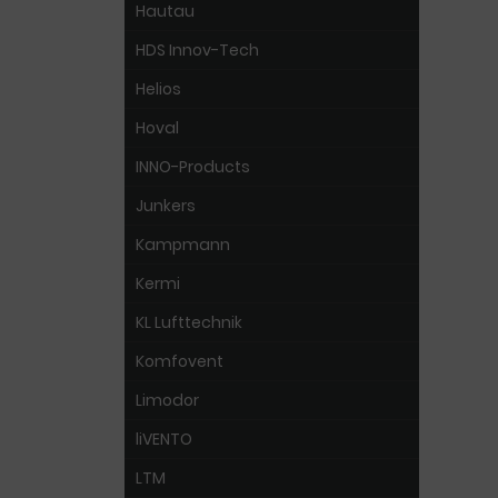
Hautau
HDS Innov-Tech
Helios
Hoval
INNO-Products
Junkers
Kampmann
Kermi
KL Lufttechnik
Komfovent
Limodor
liVENTO
LTM