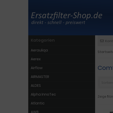
Kategorien
Kont
Aerauliqa
Startseit
Aerex
Comf
Airflow
AIRMASTER
Sortiere
ALDES
Alpha InnoTec
Zeige
1
bi
Atlantic
AWB