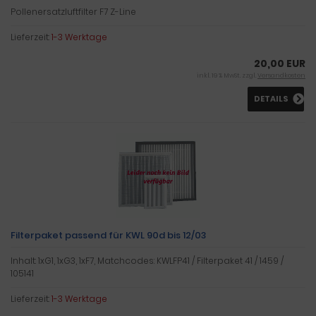
Pollenersatzluftfilter F7 Z-Line
Lieferzeit:
1-3 Werktage
20,00 EUR
inkl. 19 % MwSt. zzgl.
Versandkosten
DETAILS
Filterpaket passend für KWL 90d bis 12/03
Inhalt: 1xG1, 1xG3, 1xF7, Matchcodes: KWLFP41 / Filterpaket 41 / 1459 /
105141
Lieferzeit:
1-3 Werktage