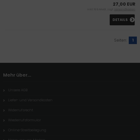
27,00 EUR
inkl. 19 % MwSt. zzgl.
Versandkosten
DETAILS
Seiten:
1
Mehr über...
Unsere AGB
Liefer- und Versandkosten
Widerrufsrecht
Wiederrufsformular
Online-Streitbeilegung
Nennung von Marken