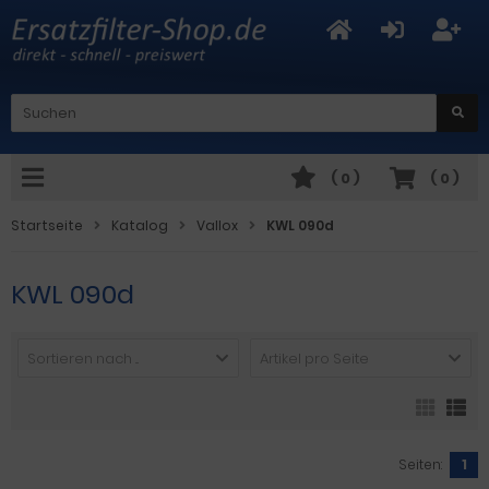
(
0
)
(
0
)
Startseite
Katalog
Vallox
KWL 090d
KWL 090d
Sortieren nach ...
Artikel pro Seite
Seiten:
1