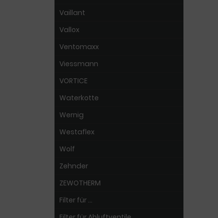
Vaillant
Vallox
Ventomaxx
Viessmann
VORTICE
Waterkotte
Wernig
Westaflex
Wolf
Zehnder
ZEWOTHERM
Filter für ...
Filter für Abluftventile