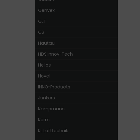
Genvex
GLT
GS
Hautau
HDS Innov-Tech
Helios
Hoval
INNO-Products
Junkers
Kampmann
Kermi
KL Lufttechnik