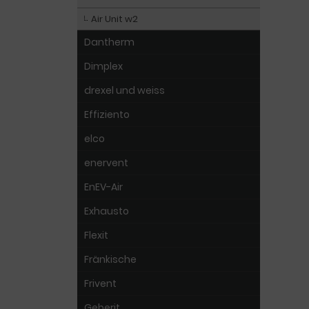
Air Unit w2
Dantherm
Dimplex
drexel und weiss
Effiziento
elco
enervent
EnEV-Air
Exhausto
Flexit
Fränkische
Frivent
Geberit