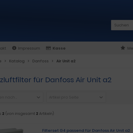
akt
Impressum
Kasse
Me
e
Katalog
Danfoss
Air Unit a2
zluftfilter für Danfoss Air Unit a2
n nach ...
Artikel pro Seite
s
2
(von insgesamt
2
Artikeln)
Filterset G4 passend für Danfoss Air Unit a2