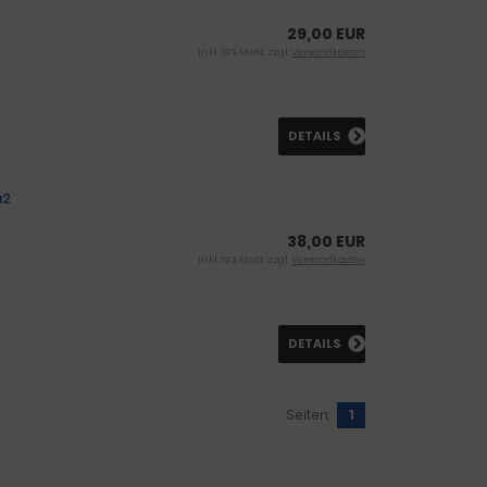
29,00 EUR
inkl. 19 % MwSt. zzgl.
Versandkosten
DETAILS
a2
38,00 EUR
inkl. 19 % MwSt. zzgl.
Versandkosten
DETAILS
Seiten:
1