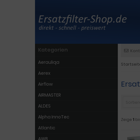
Kategorien
Kont
Aerauliqa
Startseit
Aerex
Ersat
Airflow
AIRMASTER
Sortiere
ALDES
Alpha InnoTec
Zeige
1
bi
Atlantic
AWB