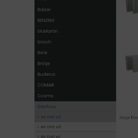
Balzer
BENZING
bluMartin
bösch
Brink
Brötje
Buderus
COMAIR
Cosmo
Danfoss
Air Unit a2
Zeige
1
bi
Air Unit a3
Air Unit w1