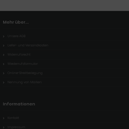
Mehr über...
Unsere AGB
Liefer- und Versandkosten
Widerrufsrecht
Wiederrufsformular
Online-Streitbeilegung
Nennung von Marken
Informationen
Kontakt
Impressum