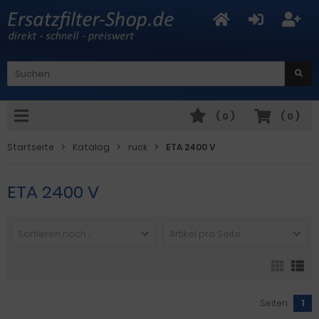
(
0
)
(
0
)
Startseite
Katalog
ruck
ETA 2400 V
ETA 2400 V
Sortieren nach ...
Artikel pro Seite
Seiten:
1