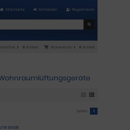
Startseite
Anmelden
Registrieren
rkzettel
0
Artikel
Warenkorb
0
Artikel
300 Wohnraumlüftungsgeräte
Seiten:
1
 VTR 300/B