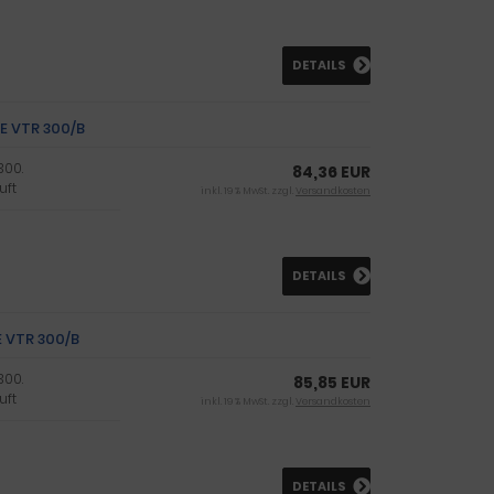
DETAILS
VE VTR 300/B
300.
84,36 EUR
uft
inkl. 19 % MwSt. zzgl.
Versandkosten
DETAILS
E VTR 300/B
300.
85,85 EUR
uft
inkl. 19 % MwSt. zzgl.
Versandkosten
DETAILS