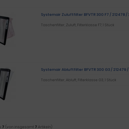
Systemair Zuluftfilter BFVTR 300 F7 / 212478 
Taschenfilter, Zuluft, Filterklasse F7, 1 Stück
Systemair Abluftfilter BFVTR 300 G3 / 212479 
Taschenfilter, Abluft, Filterklasse G3, 1 Stück
s
7
(von insgesamt
7
Artikeln)