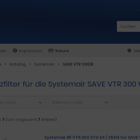
akt
Impressum
Kasse
Me
e
Katalog
Systemair
SAVE VTR 300/B
tzfilter für die Systemair SAVE VTR 
n nach ...
Artikel pro Seite
s
7
(von insgesamt
7
Artikeln)
Systemair BF VTR 300 STD kit / 25314 für SAVE