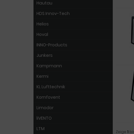
Hautau
HDS Innov-Tech
Helios
Hoval
INNO-Products
Junkers
Kampmann
Kermi
KL Lufttechnik
Komfovent
Limodor
liVENTO
LTM
Zeige
1
bi