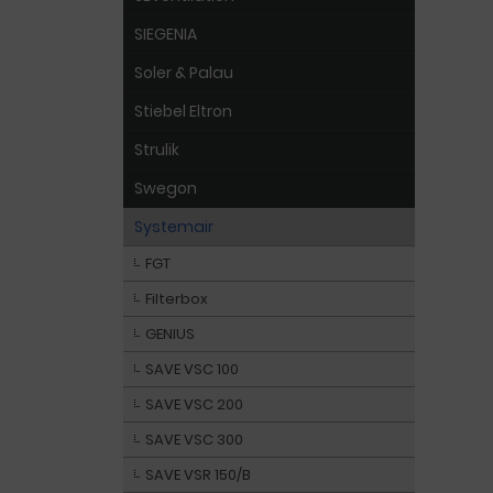
SIEGENIA
Soler & Palau
Stiebel Eltron
Strulik
Swegon
Systemair
FGT
Filterbox
GENIUS
SAVE VSC 100
SAVE VSC 200
SAVE VSC 300
SAVE VSR 150/B