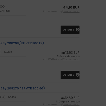
300.
44,10 EUR
% Abluft
inkl. 19 % MwSt. zzgl.
Versandkosten
DETAILS
478 / 208268 / BF VTR 300 F7)
), 1 Stück
13,93 EUR
ab
Stückpreis
15,16 EUR
inkl. 19 % MwSt. zzgl.
Versandkosten
DETAILS
479 / 208270 / BF VTR 300 G3)
G4), 1 Stück
12,89 EUR
ab
Stückpreis
14,03 EUR
inkl. 19 % MwSt. zzgl.
Versandkosten