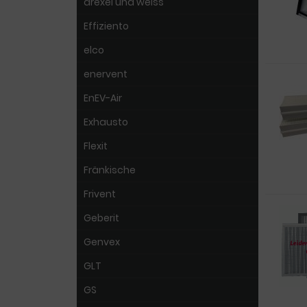
drexel und weiss
Effiziento
elco
enervent
EnEV-Air
Exhausto
Flexit
Fränkische
Frivent
Geberit
Genvex
GLT
GS