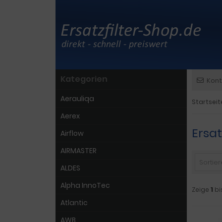
Kategorien
Kont
Aerauliqa
Startseit
Aerex
Ersa
Airflow
AIRMASTER
Sortiere
ALDES
Alpha InnoTec
Zeige
1
bi
Atlantic
AWB