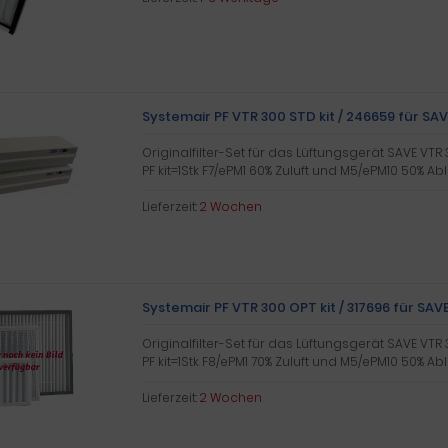
Systemair PF VTR 300 STD kit / 246659 für SA
Originalfilter-Set für das Lüftungsgerät SAVE VTR 
PF kit=1Stk F7/ePM1 60% Zuluft und M5/ePM10 50% Abl
Lieferzeit:
2 Wochen
Systemair PF VTR 300 OPT kit / 317696 für SAV
Originalfilter-Set für das Lüftungsgerät SAVE VTR 
PF kit=1Stk F8/ePM1 70% Zuluft und M5/ePM10 50% Abl
Lieferzeit:
2 Wochen