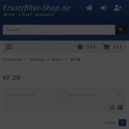
(
0
)
(
0
)
Startseite
Katalog
Maico
KF 28
KF 28
Sortieren nach ...
Artikel pro Seite
Seiten:
1