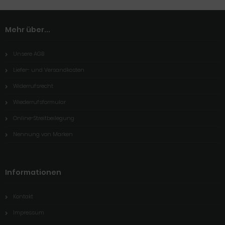
Mehr über...
Unsere AGB
Liefer- und Versandkosten
Widerrufsrecht
Wiederrufsformular
Online-Streitbeilegung
Nennung von Marken
Informationen
Kontakt
Impressum