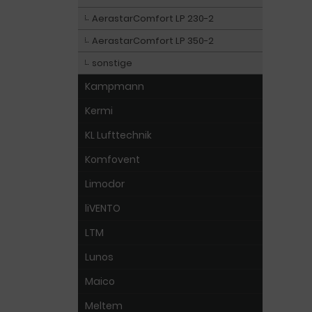
AerastarComfort LP 230-2
AerastarComfort LP 350-2
sonstige
Kampmann
Kermi
KL Lufttechnik
Komfovent
Limodor
liVENTO
LTM
Lunos
Maico
Meltem