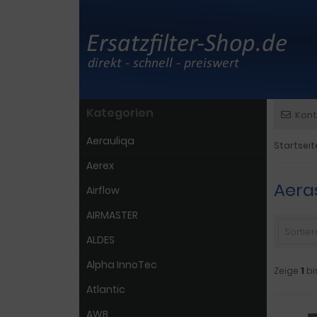
Kategorien
Kont
Aerauliqa
Startseit
Aerex
Aera
Airflow
AIRMASTER
Sortiere
ALDES
Alpha InnoTec
Zeige
1
bi
Atlantic
AWB