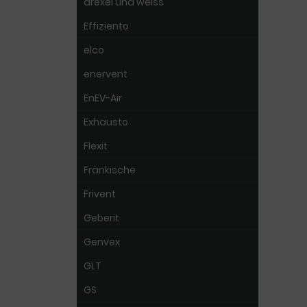
drexel und weiss
Effiziento
elco
enervent
EnEV-Air
Exhausto
Flexit
Fränkische
Frivent
Geberit
Genvex
GLT
GS