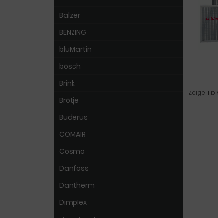
Balzer
BENZING
bluMartin
bösch
Brink
Zeige
1
bi
Brötje
Buderus
COMAIR
Cosmo
Danfoss
Dantherm
Dimplex