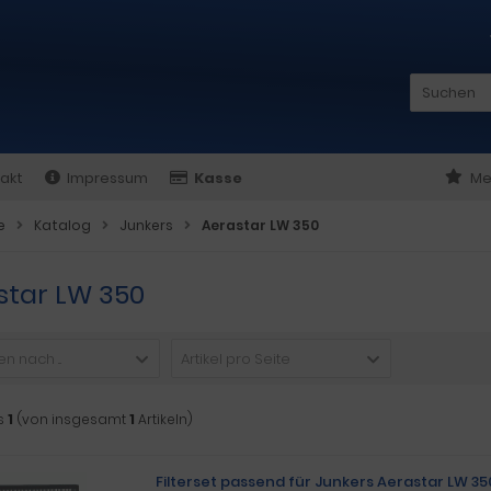
akt
Impressum
Kasse
Me
e
Katalog
Junkers
Aerastar LW 350
star LW 350
n nach ...
Artikel pro Seite
s
1
(von insgesamt
1
Artikeln)
Filterset passend für Junkers Aerastar LW 35