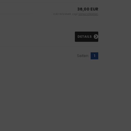
36,00 EUR
inkl. 19 % MwSt. zzgl.
Versandkosten
DETAILS
Seiten:
1