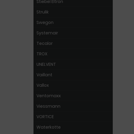
Stiebel Eltron
Strulik
Swegon
Systemair
Tecalor
TROX
UNELVENT
Vaillant
Vallox
Ventomaxx
Viessmann
VORTICE
Waterkotte