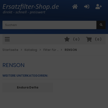
(
0
)
(
0
)
Startseite
Katalog
Filter für ...
RENSON
RENSON
WEITERE UNTERKATEGORIEN:
Endura Delta