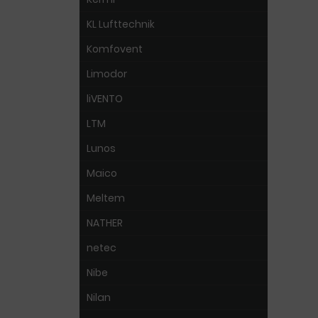
KL Lufttechnik
Komfovent
Limodor
liVENTO
LTM
Lunos
Maico
Meltem
NATHER
netec
Nibe
Nilan