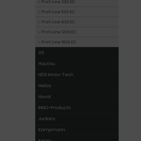
Profi Line 200 EC
Profi Line 500 EC
Profi Line 800 EC
Profi Line 1200 EC
Profi Line 1600 EC
GS
Hautau
HDS Innov-Tech
Helios
Hoval
INNO-Products
Junkers
Kampmann
Kermi