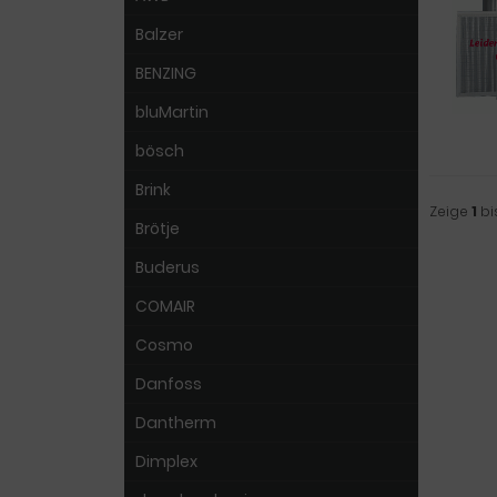
Balzer
BENZING
bluMartin
bösch
Brink
Zeige
1
bi
Brötje
Buderus
COMAIR
Cosmo
Danfoss
Dantherm
Dimplex