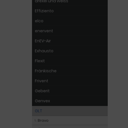
drexel und weiss
Effiziento
elco
enervent
EnEV-Air
Exhausto
Flexit
Fränkische
Frivent
Geberit
Genvex
GLT
Bravo