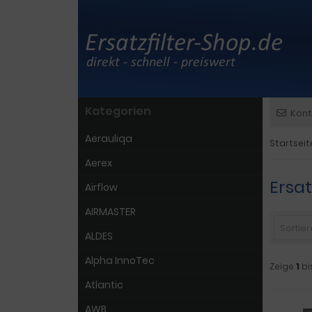
Kategorien
Kont
Aerauliqa
Startseit
Aerex
Ersat
Airflow
AIRMASTER
Sortiere
ALDES
Alpha InnoTec
Zeige
1
bi
Atlantic
AWB