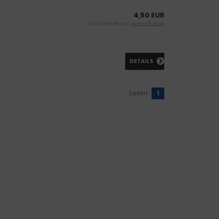
4,50 EUR
inkl. 19 % MwSt. zzgl.
Versandkosten
DETAILS
Seiten:
1