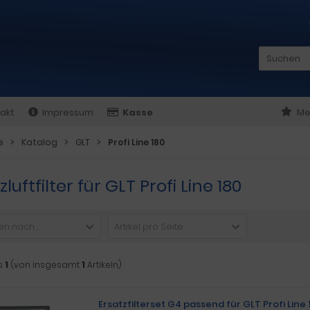
akt
Impressum
Kasse
Me
e
Katalog
GLT
Profi Line 180
zluftfilter für GLT Profi Line 180
n nach ...
Artikel pro Seite
s
1
(von insgesamt
1
Artikeln)
Ersatzfilterset G4 passend für GLT Profi Line 