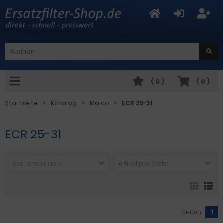
(
0
)
(
0
)
Startseite
Katalog
Maico
ECR 25-31
ECR 25-31
Sortieren nach ...
Artikel pro Seite
Seiten:
1