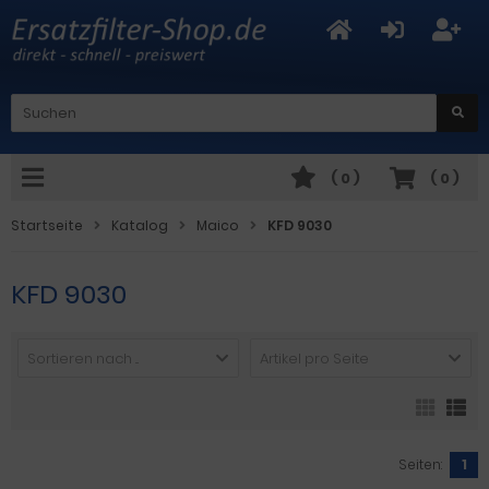
(
0
)
(
0
)
Startseite
Katalog
Maico
KFD 9030
KFD 9030
Sortieren nach ...
Artikel pro Seite
Seiten:
1