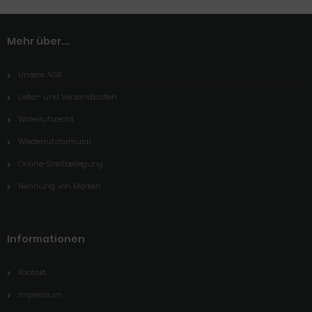
Mehr über...
Unsere AGB
Liefer- und Versandkosten
Widerrufsrecht
Wiederrufsformular
Online-Streitbeilegung
Nennung von Marken
Informationen
Kontakt
Impressum