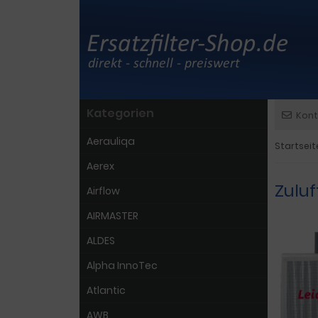
Kategorien
Kont
Aerauliqa
Startseit
Aerex
Zuluf
Airflow
AIRMASTER
ALDES
Alpha InnoTec
Atlantic
AWB