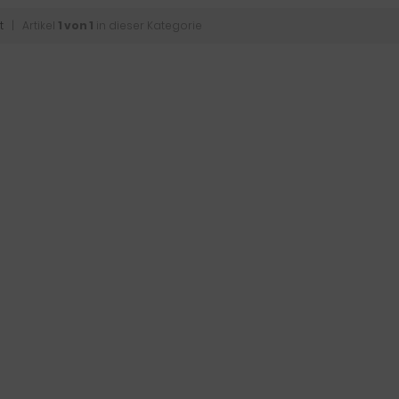
t
| Artikel
1 von 1
in dieser Kategorie