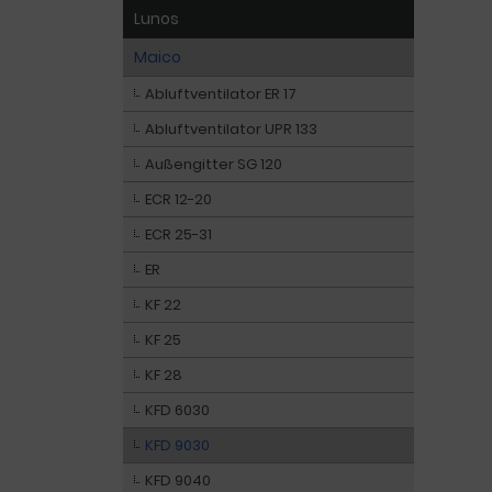
Lunos
Maico
Abluftventilator ER 17
Abluftventilator UPR 133
Außengitter SG 120
ECR 12-20
ECR 25-31
ER
KF 22
KF 25
KF 28
KFD 6030
KFD 9030
KFD 9040