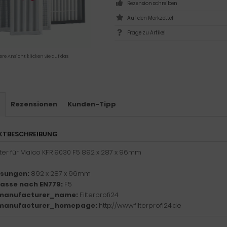
Rezension schreiben
Frage zu Artikel
ere Ansicht klicken Sie auf das
s
Rezensionen
Kunden-Tipp
KTBESCHREIBUNG
ilter für Maico KFR 9030 F5 892 x 287 x 96mm
sungen:
892 x 287 x 96mm
klasse nach EN779:
F5
manufacturer_name:
Filterprofi24
manufacturer_homepage:
http://www.filterprofi24.de