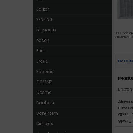
Balzer
BENZING
bluMartin
Für eine größ
Vorschaubild
bösch
Brink
Brötje
Detail
Buderus
PRODU
COMAIR
Ersatzf
Cosmo
Abmes
Danfoss
Filter
Dantherm
gpsr_
gpsr_
Dimplex