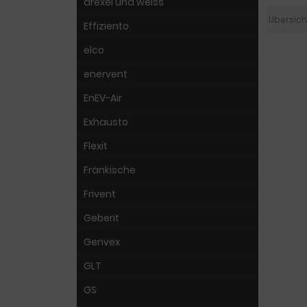
drexel und weiss
Übersich
Effiziento
elco
enervent
EnEV-Air
Exhausto
Flexit
Fränkische
Frivent
Geberit
Genvex
GLT
GS