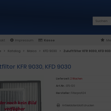
akt
Impressum
Kasse
Me
e
Katalog
Maico
KFD 9030
Zuluftfilter KFR 9030, KFD 90
tfilter KFR 9030, KFD 9030
Lieferzeit:
2 Wochen
Art.Nr.:
EFS-120
Hersteller:
Filterprofi24
Artikeldatenblatt drucken