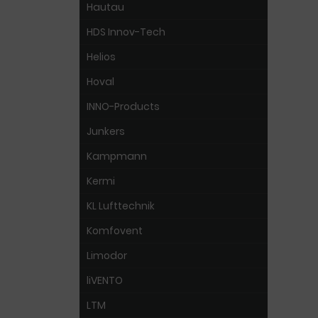
Hautau
HDS Innov-Tech
Helios
Hoval
INNO-Products
Junkers
Kampmann
Kermi
KL Lufttechnik
Komfovent
Limodor
liVENTO
LTM