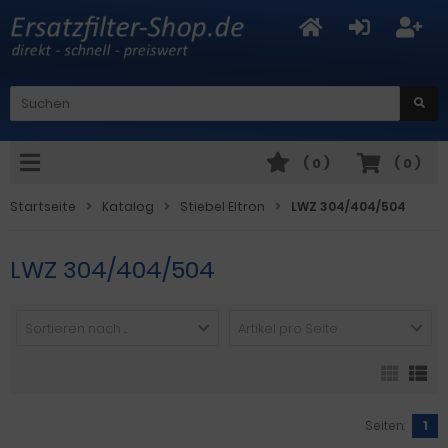
(
0
)
(
0
)
Startseite
Katalog
Stiebel Eltron
LWZ 304/404/504
LWZ 304/404/504
Sortieren nach ...
Artikel pro Seite
Seiten:
1