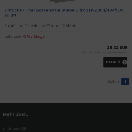
2 Stück F7 Filter passend für Stiebel Eltron LWZ 304/404/504,
Zuluft
Zuluftfilter , Filterklasse: F7, Inhalt: 2 Stück
Lieferzeit:
1-3 Werktage
29,32 EUR
inkl. 19 % MwSt. zzgl.
Versandkosten
DETAILS
Seiten:
1
Mehr über...
Unsere AGB