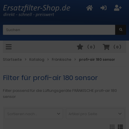
(
0
)
(
0
)
Startseite
Katalog
Fränkische
profi-air 180 sensor
Filter für profi-air 180 sensor
Filter passend für die Lüftungsgeräte FRÄNKISCHE profi-air 180
sensor
Sortieren nach ...
Artikel pro Seite