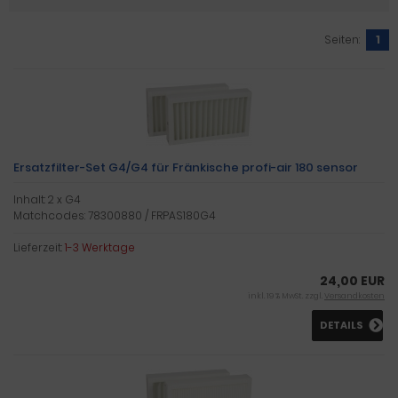
Seiten:
1
Ersatzfilter-Set G4/G4 für Fränkische profi-air 180 sensor
Inhalt: 2 x G4
Matchcodes: 78300880 / FRPAS180G4
Lieferzeit:
1-3 Werktage
24,00 EUR
inkl. 19 % MwSt. zzgl.
Versandkosten
DETAILS