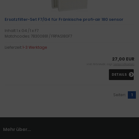
Ersatzfilter-Set F7/G4 für Fränkische profi-air 180 sensor
Inhalt: 1 x G4 / 1 x F7
Matchcodes: 78300881 / FRPAS180F7
Lieferzeit:
1-3 Werktage
27,00 EUR
inkl. 19 % MwSt. zzgl.
Versandkosten
DETAILS
Seiten:
1
Mehr über...