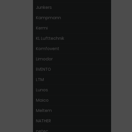
Junkers
Kampmann
Kermi
KL Lufttechnik
Komfovent
Limodor
liVENTO
LTM
Lunos
Maico
Meltem
NATHER
netec