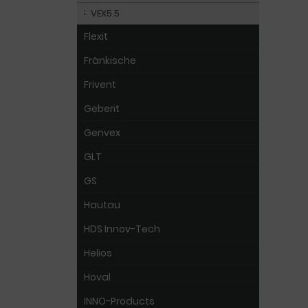
VEX5.5
Flexit
Fränkische
Frivent
Geberit
Genvex
GLT
GS
Hautau
HDS Innov-Tech
Helios
Hoval
INNO-Products