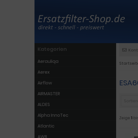
Kategorien
Kont
Aerauliqa
Startseit
Aerex
ESA6
Airflow
AIRMASTER
Sortiere
ALDES
Alpha InnoTec
Zeige
1
bi
Atlantic
AWB