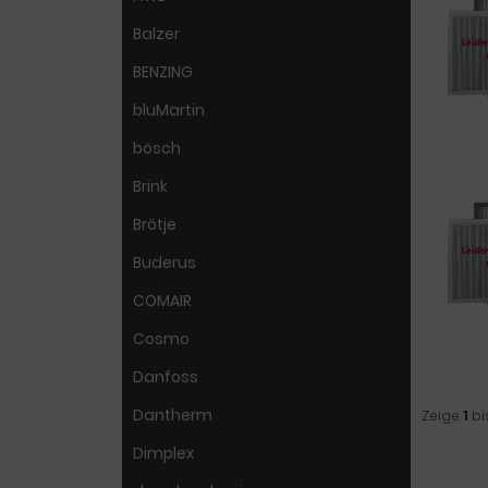
Balzer
BENZING
bluMartin
bösch
Brink
Brötje
Buderus
COMAIR
Cosmo
Danfoss
Dantherm
Zeige
1
bi
Dimplex