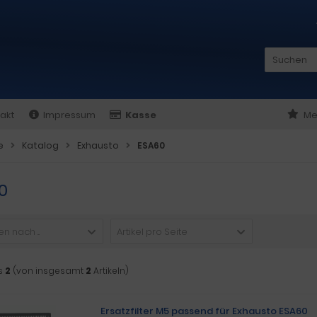
akt
Impressum
Kasse
Me
e
Katalog
Exhausto
ESA60
0
n nach ...
Artikel pro Seite
s
2
(von insgesamt
2
Artikeln)
Ersatzfilter M5 passend für Exhausto ESA60