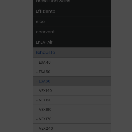
drexel und weiss
Effiziento
elco
enervent
EnEV-Air
Exhausto
ESA40
ESA50
ESA60
VEX140
VEX150
VEX160
VEX170
VEX240