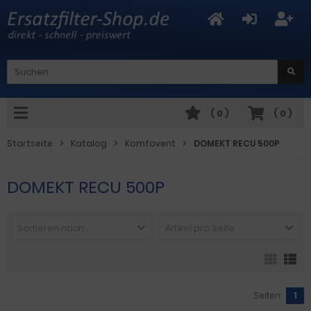
(
0
)
(
0
)
Startseite
Katalog
Komfovent
DOMEKT RECU 500P
DOMEKT RECU 500P
Sortieren nach ...
Artikel pro Seite
Seiten:
1