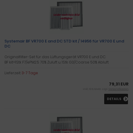
Systemair BF VR700 E and DC STD kit / 14956 für VR700 E und
DC
Originalfilter-Set für das Lüftungsgerät VR700 E und DC.
BF kit=1Stk F7/ePM2.5 70% Zuluft u. 1Stk G3/Coarse 50% Abluft
Lieferzeit:
3-7 Tage
79,31 EUR
inkl. 19 % MwSt. zzgl.
Versandkosten
DETAILS