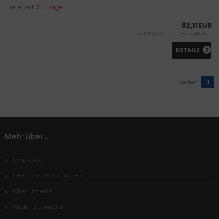
Lieferzeit:
3-7 Tage
82,11 EUR
inkl. 19 % MwSt. zzgl.
Versandkosten
DETAILS
Seiten:
1
Mehr über...
Unsere AGB
Liefer- und Versandkosten
Widerrufsrecht
Wiederrufsformular