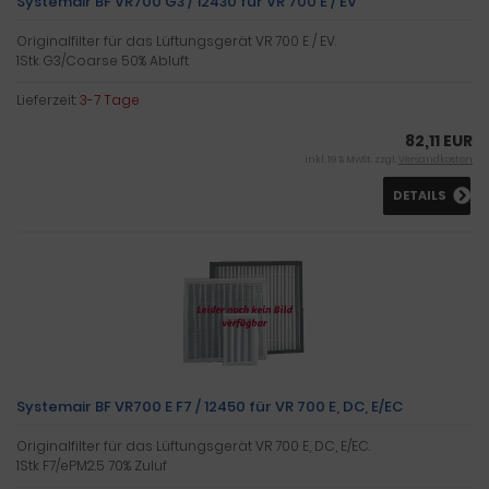
Systemair BF VR700 G3 / 12430 für VR 700 E / EV
Originalfilter für das Lüftungsgerät VR 700 E / EV.
1Stk G3/Coarse 50% Abluft
Lieferzeit:
3-7 Tage
82,11 EUR
inkl. 19 % MwSt. zzgl.
Versandkosten
DETAILS
Systemair BF VR700 E F7 / 12450 für VR 700 E, DC, E/EC
Originalfilter für das Lüftungsgerät VR 700 E, DC, E/EC.
1Stk F7/ePM2.5 70% Zuluf