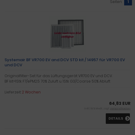
Seiten:
1
Systemair BF VR700 EV and DCV STD kit / 14957 für VR700 EV
und DCV
Originalfilter-Set für das Lüftungsgerät VR700 EV und DCV.
BF kit=1Stk F7/ePM2.5 70% Zuluft u. 1Stk G3/Coarse 50% Abluft
Lieferzeit:
2 Wochen
64,83 EUR
inkl. 19 % MwSt. zzgl.
Versandkosten
DETAILS