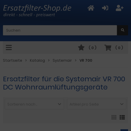
(
0
)
(
0
)
Startseite
Katalog
Systemair
VR 700
Ersatzfilter für die Systemair VR 700
DC Wohnraumlüftungsgeräte
Sortieren nach ...
Artikel pro Seite