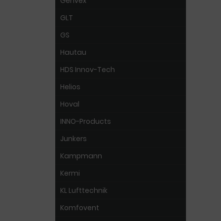
Genvex
GLT
GS
Hautau
HDS Innov-Tech
Helios
Hoval
INNO-Products
Junkers
Kampmann
Kermi
KL Lufttechnik
Komfovent