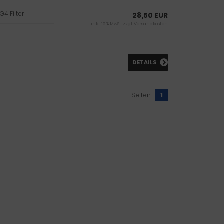
 G4 Filter
28,50 EUR
inkl. 19 % MwSt. zzgl.
Versandkosten
DETAILS
Seiten:
1