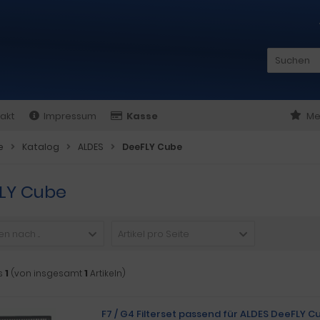
akt
Impressum
Kasse
Me
e
Katalog
ALDES
DeeFLY Cube
LY Cube
n nach ...
Artikel pro Seite
s
1
(von insgesamt
1
Artikeln)
F7 / G4 Filterset passend für ALDES DeeFLY C