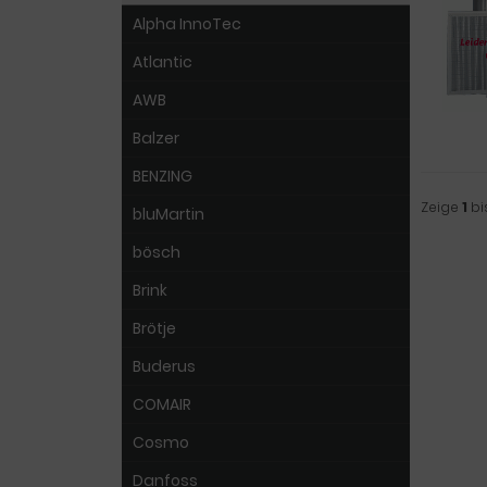
Alpha InnoTec
Atlantic
AWB
Balzer
BENZING
Zeige
1
bi
bluMartin
bösch
Brink
Brötje
Buderus
COMAIR
Cosmo
Danfoss