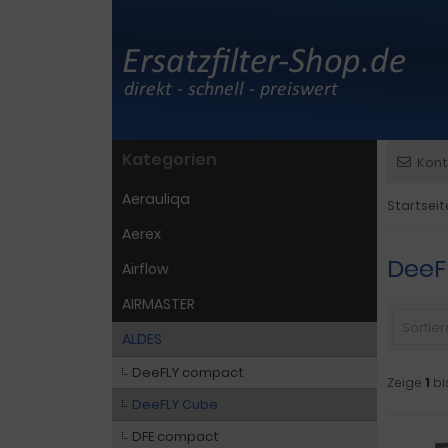
Kategorien
Kont
Aerauliqa
Startseit
Aerex
DeeF
Airflow
AIRMASTER
Sortiere
ALDES
DeeFLY compact
Zeige
1
bi
DeeFLY Cube
DFE compact