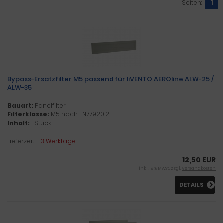
Seiten:
1
Bypass-Ersatzfilter M5 passend für liVENTO AEROline ALW-25 /
ALW-35
Bauart:
Panelfilter
Filterklasse:
M5 nach EN779:2012
Inhalt:
1 Stück
Lieferzeit:
1-3 Werktage
12,50 EUR
inkl. 19 % MwSt. zzgl.
Versandkosten
DETAILS