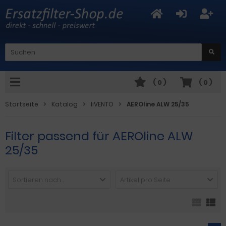
(
0
)
(
0
)
Startseite
Katalog
liVENTO
AEROline ALW 25/35
Filter passend für AEROline ALW
25/35
Sortieren nach ...
Artikel pro Seite