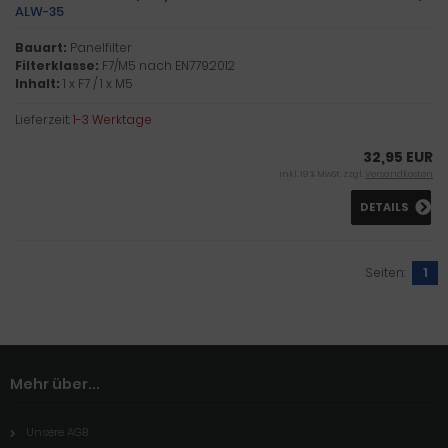
ALW-35
Bauart:
Panelfilter
Filterklasse:
F7/M5 nach EN779:2012
Inhalt:
1 x F7 / 1 x M5
Lieferzeit:
1-3 Werktage
32,95 EUR
inkl. 19 % MwSt. zzgl.
Versandkosten
DETAILS
Seiten:
1
Mehr über...
Unsere AGB