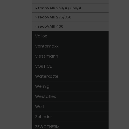
recoVAIR 260/4 / 360/4
recoVAIR 275/350
recoVAIR 400
Vallox
Ventomaxx
Viessmann
VORTICE
Waterkotte
Wernig
Westaflex
Wolf
Zehnder
ZEWOTHERM