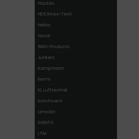
Hautau
HDS Innov-Tech
Helios
Hoval
INNO-Products
Junkers
Kampmann
Kermi
KL Lufttechnik
Komfovent
Limodor
liVENTO
LTM