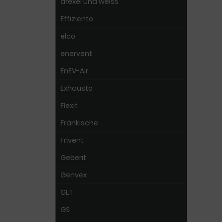
drexel und weiss
Effiziento
elco
enervent
EnEV-Air
Exhausto
Flexit
Fränkische
Frivent
Geberit
Genvex
GLT
GS