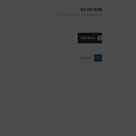
22,00 EUR
inkl. 19 % MwSt. zzgl.
Versandkosten
DETAILS
Seiten:
1