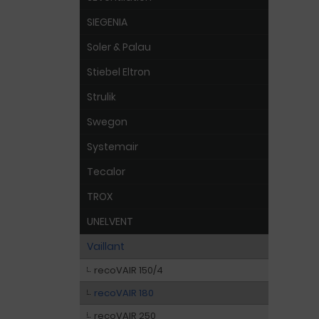
SIEGENIA
Soler & Palau
Stiebel Eltron
Strulik
Swegon
Systemair
Tecalor
TROX
UNELVENT
Vaillant
recoVAIR 150/4
recoVAIR 180
recoVAIR 250