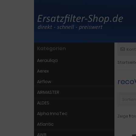
Kategorien
Kont
Aerauliqa
Startseit
Aerex
reco
Airflow
AIRMASTER
Sortiere
ALDES
Alpha InnoTec
Zeige
1
bi
Atlantic
AWB