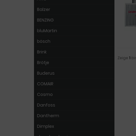
Balzer
BENZING
bluMartin
bösch
Brink
Zeige
1
bi
Brötje
Buderus
COMAIR
Cosmo
Danfoss
Dantherm
Dimplex