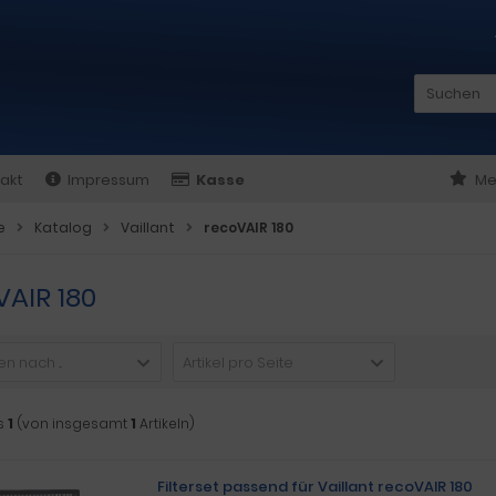
akt
Impressum
Kasse
Me
e
Katalog
Vaillant
recoVAIR 180
VAIR 180
n nach ...
Artikel pro Seite
s
1
(von insgesamt
1
Artikeln)
Filterset passend für Vaillant recoVAIR 180