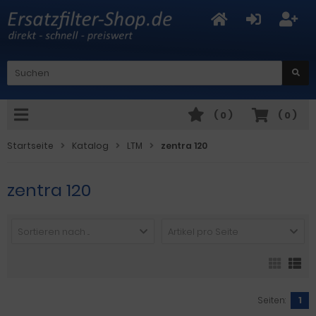
(
0
)
(
0
)
Startseite
Katalog
LTM
zentra 120
zentra 120
Sortieren nach ...
Artikel pro Seite
Seiten:
1