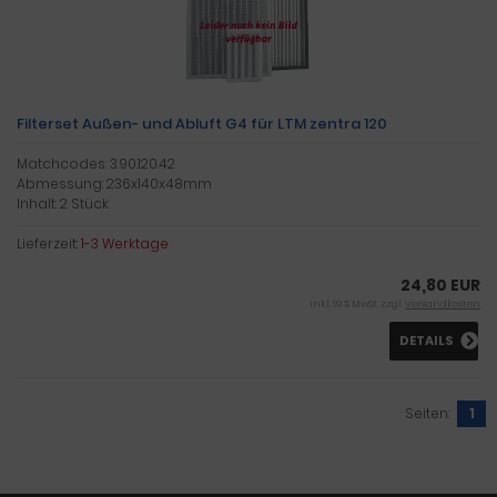
Filterset Außen- und Abluft G4 für LTM zentra 120
Matchcodes: 3.90.120.42
Abmessung: 236x140x48mm
Inhalt: 2 Stück
Lieferzeit:
1-3 Werktage
24,80 EUR
inkl. 19 % MwSt. zzgl.
Versandkosten
DETAILS
Seiten:
1