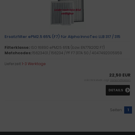
Ersatzfilter ePM2.5 65% (F7) für Alpha InnoTec LLB 317 / 315
Filterklasse:
ISO 16890 ePM2.5 65% (bzw. EN779:2012 F7)
Matchcodes:
15623401 / 156234 / PF F7 317A 50 / 4047492005959
Lieferzeit:
1-3 Werktage
22,50 EUR
inkl. 19 % MwSt. zzgl.
Versandkosten
DETAILS
Seiten:
1