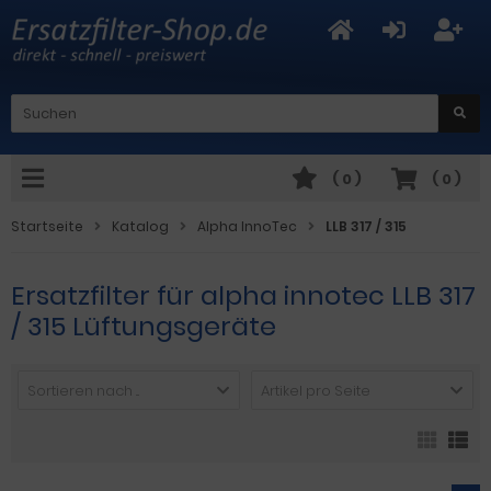
(
0
)
(
0
)
Startseite
Katalog
Alpha InnoTec
LLB 317 / 315
Ersatzfilter für alpha innotec LLB 317
/ 315 Lüftungsgeräte
Sortieren nach ...
Artikel pro Seite