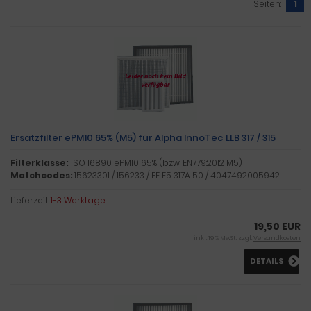
Seiten:
1
Ersatzfilter ePM10 65% (M5) für Alpha InnoTec LLB 317 / 315
Filterklasse:
ISO 16890 ePM10 65% (bzw. EN779:2012 M5)
Matchcodes:
15623301 / 156233 / EF F5 317A 50 / 4047492005942
Lieferzeit:
1-3 Werktage
19,50 EUR
inkl. 19 % MwSt. zzgl.
Versandkosten
DETAILS