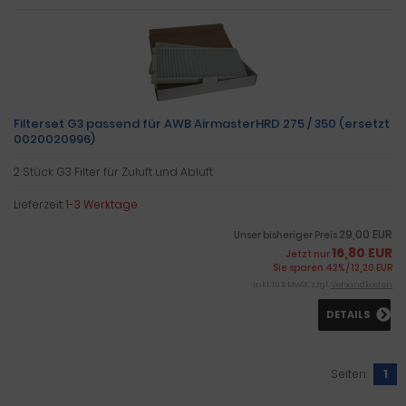
Filterset G3 passend für AWB AirmasterHRD 275 / 350 (ersetzt
0020020996)
2 Stück G3 Filter für Zuluft und Abluft
Lieferzeit:
1-3 Werktage
29,00 EUR
Unser bisheriger Preis
16,80 EUR
Jetzt nur
Sie sparen 42% / 12,20 EUR
inkl. 19 % MwSt. zzgl.
Versandkosten
DETAILS
Seiten:
1