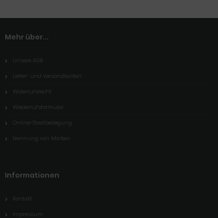
Mehr über...
Unsere AGB
Liefer- und Versandkosten
Widerrufsrecht
Wiederrufsformular
Online-Streitbeilegung
Nennung von Marken
Informationen
Kontakt
Impressum