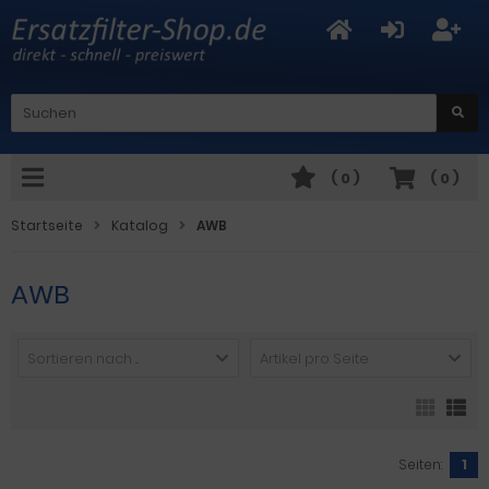
(
0
)
(
0
)
Startseite
Katalog
AWB
AWB
Sortieren nach ...
Artikel pro Seite
Seiten:
1