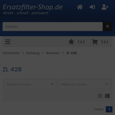
(
0
)
(
0
)
Startseite
Katalog
Novelan
ZL 428
ZL 428
Sortieren nach ...
Artikel pro Seite
Seiten:
1