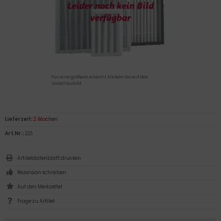
Für eine größere Ansicht klicken Sie auf das
Vorschaubild
Lieferzeit:
2 Wochen
Art.Nr.:
221
Artikeldatenblatt drucken
Rezension schreiben
Frage zu Artikel