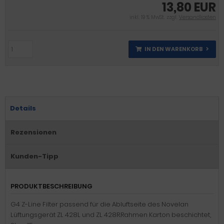
13,80 EUR
inkl. 19 % MwSt. zzgl.
Versandkosten
IN DEN WARENKORB
Details
Rezensionen
Kunden-Tipp
PRODUKTBESCHREIBUNG
G4 Z-Line Filter passend für die Abluftseite des Novelan
Lüftungsgerät ZL 428L und ZL 428R.Rahmen Karton beschichtet,