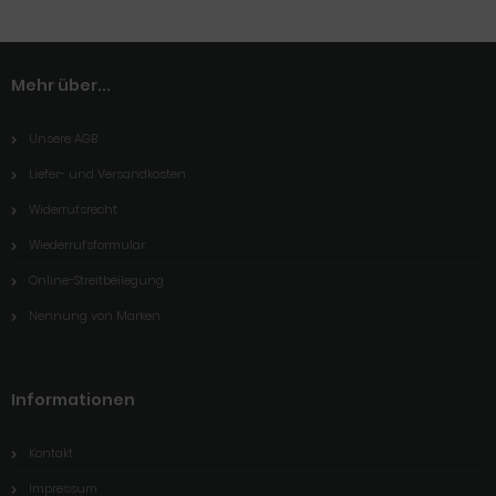
Mehr über...
Unsere AGB
Liefer- und Versandkosten
Widerrufsrecht
Wiederrufsformular
Online-Streitbeilegung
Nennung von Marken
Informationen
Kontakt
Impressum