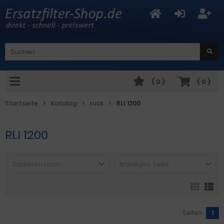
(
0
)
(
0
)
Startseite
Katalog
ruck
RLI 1200
RLI 1200
Sortieren nach ...
Artikel pro Seite
Seiten:
1