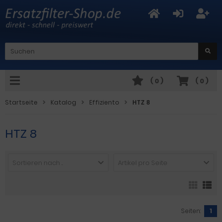
(
0
)
(
0
)
Startseite
Katalog
Effiziento
HTZ 8
HTZ 8
Sortieren nach ...
Artikel pro Seite
Seiten:
1