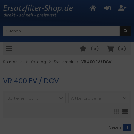
(
0
)
(
0
)
Startseite
Katalog
Systemair
VR 400 EV / DCV
VR 400 EV / DCV
Sortieren nach ...
Artikel pro Seite
Seiten:
1