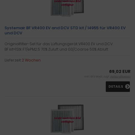
Systemair BF VR400 EV and DCV STD kit / 14955 für VR400 EV
und DCV
Originalfilter-Set für das Lüftungsgerät VR400 EV und DCV.
BF kit=1Stk F7/ePM2,5 70% Zuluft und G3/Coarse 50% Abluft
Lieferzeit:
2 Wochen
69,02 EUR
inkl. 19 % MwSt. zzgl.
Versandkosten
DETAILS