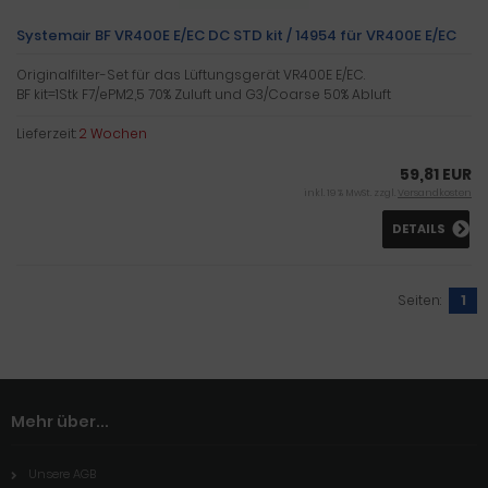
Systemair BF VR400E E/EC DC STD kit / 14954 für VR400E E/EC
Originalfilter-Set für das Lüftungsgerät VR400E E/EC.
BF kit=1Stk F7/ePM2,5 70% Zuluft und G3/Coarse 50% Abluft
Lieferzeit:
2 Wochen
59,81 EUR
inkl. 19 % MwSt. zzgl.
Versandkosten
DETAILS
Seiten:
1
Mehr über...
Unsere AGB