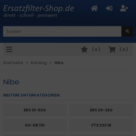
(
0
)
(
0
)
Startseite
Katalog
Nibe
Nibe
WEITERE UNTERKATEGORIEN:
ERS 10-500
ERS 20-250
GV-HR 110
FTX 230 W