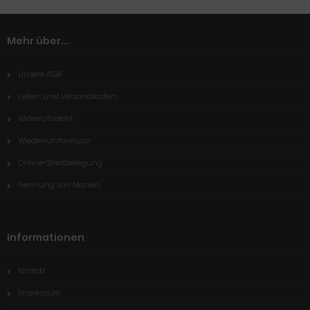
Mehr über...
Unsere AGB
Liefer- und Versandkosten
Widerrufsrecht
Wiederrufsformular
Online-Streitbeilegung
Nennung von Marken
Informationen
Kontakt
Impressum