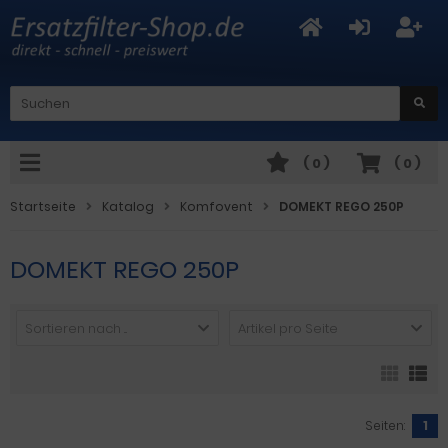
(
0
)
(
0
)
Startseite
Katalog
Komfovent
DOMEKT REGO 250P
DOMEKT REGO 250P
Sortieren nach ...
Artikel pro Seite
Seiten:
1