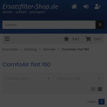
(
0
)
(
0
)
Startseite
Katalog
Zehnder
ComfoAir flat 150
ComfoAir flat 150
Sortieren nach ...
Artikel pro Seite
Seiten:
1