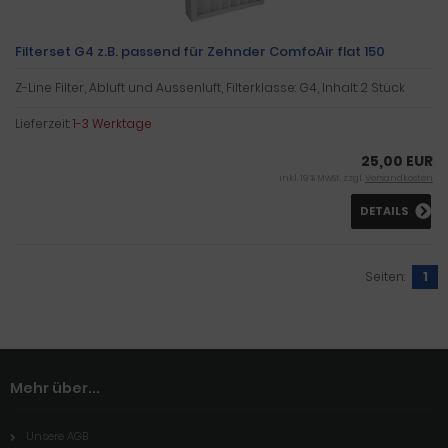
Filterset G4 z.B. passend für Zehnder ComfoAir flat 150
Z-Line Filter, Abluft und Aussenluft, Filterklasse: G4, Inhalt: 2 Stück
Lieferzeit:
1-3 Werktage
25,00 EUR
inkl. 19 % MwSt. zzgl.
Versandkosten
DETAILS
Seiten:
1
Mehr über...
Unsere AGB